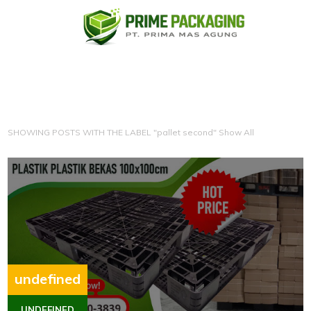
SHOWING POSTS WITH THE LABEL "pallet second"
Show All
undefined
UNDEFINED