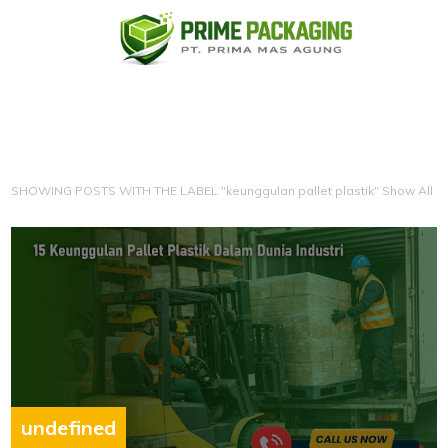
SHOWING POSTS WITH THE LABEL "keunggulan pallet plastik"
Show All
undefined