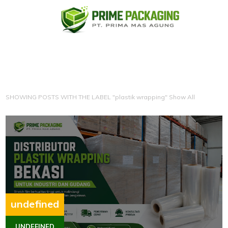
SHOWING POSTS WITH THE LABEL "plastik wrapping"
Show All
undefined
UNDEFINED