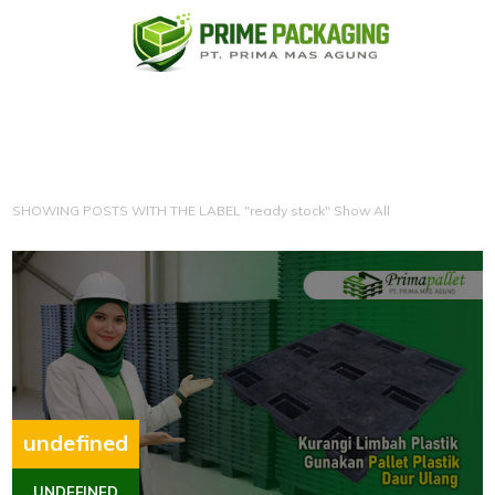
SHOWING POSTS WITH THE LABEL "ready stock"
Show All
undefined
UNDEFINED