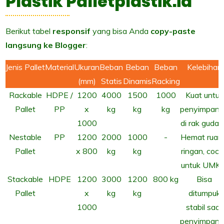
Plastik Palletplastik.id
Berikut tabel
responsif
yang bisa Anda
copy-paste
langsung ke Blogger
:
Jenis Pallet
Material
Ukuran
Beban
Beban
Beban
Kelebihan
(mm)
Statis
Dinamis
Racking
Rackable
HDPE /
1200
4000
1500
1000
Kuat untuk
Pallet
PP
x
kg
kg
kg
penyimpan
1000
di rak guda
Nestable
PP
1200
2000
1000
-
Hemat ruan
Pallet
x 800
kg
kg
ringan, coc
untuk UMK
Stackable
HDPE
1200
3000
1200
800 kg
Bisa
Pallet
x
kg
kg
ditumpuk
1000
stabil saat
penyimpan