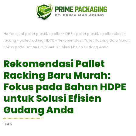
Home
»
jual pallet plastik
»
pallet HDPE
»
pallet plastik
»
pallet plastik
racking
»
pallet racking HDPE
»
Rekomendasi Pallet Racking Baru Murah:
Fokus pada Bahan HDPE untuk Solusi Efisien Gudang Anda
Rekomendasi Pallet
Racking Baru Murah:
Fokus pada Bahan HDPE
untuk Solusi Efisien
Gudang Anda
11.45