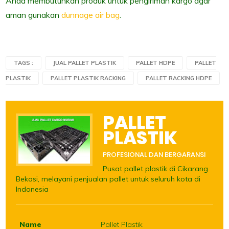
Anda membutuhkan produk untuk pengiriman kargo agar
aman gunakan
dunnage air bag
.
TAGS :
JUAL PALLET PLASTIK
PALLET HDPE
PALLET
PLASTIK
PALLET PLASTIK RACKING
PALLET RACKING HDPE
PALLET
PLASTIK
PROFESIONAL DAN BERGARANSI
Pusat pallet plastik di Cikarang
Bekasi, melayani penjualan pallet untuk seluruh kota di
Indonesia
Name
Pallet Plastik