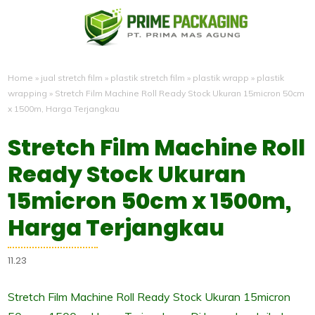
Home
»
jual stretch film
»
plastik stretch film
»
plastik wrapp
»
plastik
wrapping
»
Stretch Film Machine Roll Ready Stock Ukuran 15micron 50cm
x 1500m, Harga Terjangkau
Stretch Film Machine Roll
Ready Stock Ukuran
15micron 50cm x 1500m,
Harga Terjangkau
11.23
Stretch Film Machine Roll Ready Stock Ukuran 15micron